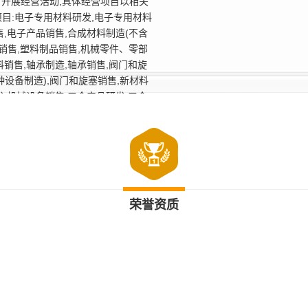
可开展经营活动,具体经营项目以相关
目:电子专用材料研发,电子专用材料
售,电子产品销售,合成材料制造(不含
品销售,塑料制品销售,机械零件、零部
料销售,轴承制造,轴承销售,阀门和旋
种设备制造),阀门和旋塞销售,新材料
发,机械设备销售,五金产品研发,五金
监测及检测仪器仪表制造,仪器仪表制
销售,泵及真空设备制造,环境保护专用
滑油销售,计算机软硬件及辅助设备零
备),普通机械设备安装服务,住宅水电
服务,电线、电缆经营,软件开发,计算
技术咨询、技术交流、技术转让、技
荣誉资质
凭营业执照依法自主开展经营活动)