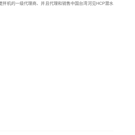
搅拌机的一级代理商、并且代理和销售中国台湾河见HCP潜水