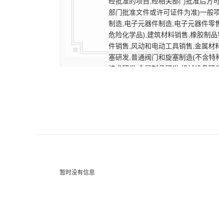
经批准的项目,经相关部门批准后方
部门批准文件或许可证件为准)一般项
制造,电子元器件制造,电子元器件零
危险化学品),建筑材料销售,橡胶制
件销售,风动和电动工具销售,金属材
塞研发,普通阀门和旋塞制造(不含特
技术研发,金属制品研发,机械设备研
产品制造,仪器仪表销售,水质污染物
造,智能仪器仪表制造,泵及真空设备
设备制造,环境保护专用设备销售,润
售,电子、机械设备维护(不含特种设
安装维护服务,环境卫生公共设施安装
机系统服务,技术服务、技术开发、
术推广。(除依法须经批准的项目外,
暂时没有信息