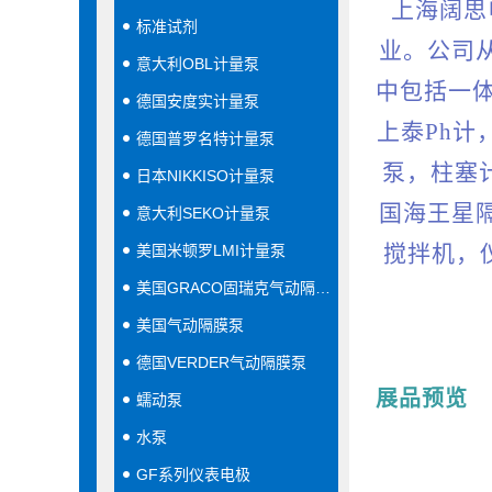
上海阔思
标准试剂
业。公司
意大利OBL计量泵
中包括一
德国安度实计量泵
上泰Ph计
德国普罗名特计量泵
泵，柱塞
日本NIKKISO计量泵
国海王星
意大利SEKO计量泵
搅拌机，
美国米顿罗LMI计量泵
美国GRACO固瑞克气动隔膜泵
美国气动隔膜泵
德国VERDER气动隔膜泵
展品预览
蠕动泵
水泵
GF系列仪表电极