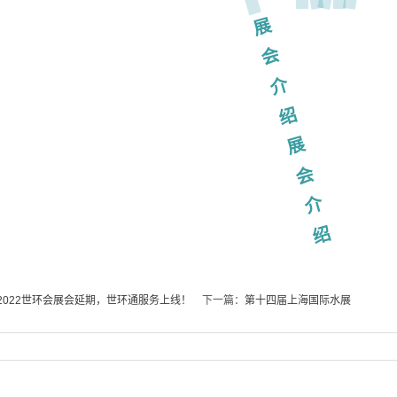
展
会
介
绍
展
会
介
绍
 2022世环会展会延期，世环通服务上线！
下一篇：
第十四届上海国际水展