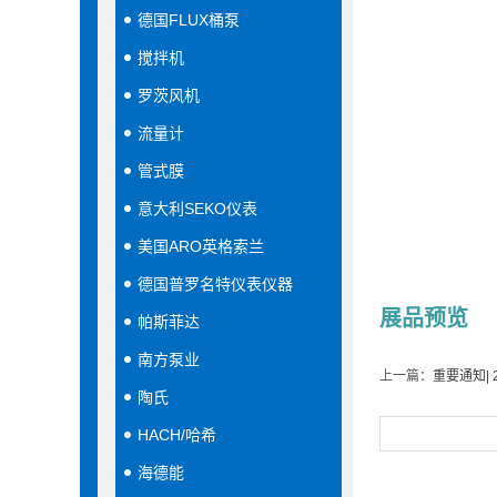
德国FLUX桶泵
搅拌机
罗茨风机
流量计
管式膜
意大利SEKO仪表
美国ARO英格索兰
德国普罗名特仪表仪器
展品预览
帕斯菲达
南方泵业
上一篇：
重要通知|
陶氏
HACH/哈希
海德能