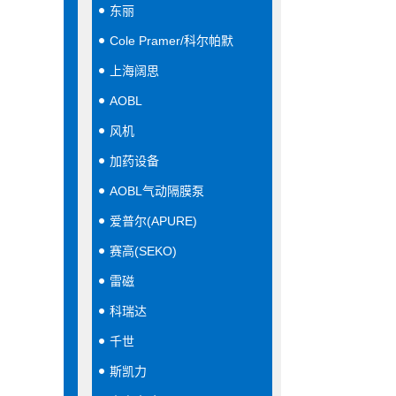
东丽
Cole Pramer/科尔帕默
上海阔思
AOBL
风机
加药设备
AOBL气动隔膜泵
爱普尔(APURE)
赛高(SEKO)
雷磁
科瑞达
千世
斯凯力