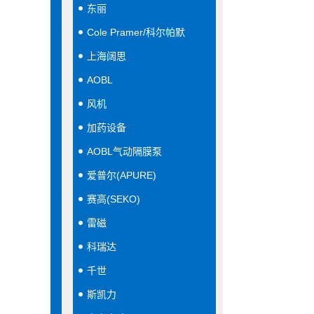
东丽
Cole Pramer/科尔帕默
上海阔思
AOBL
风机
加药设备
AOBL气动隔膜泵
爱普尔(APURE)
赛高(SEKO)
雷磁
科瑞达
千世
斯凯力