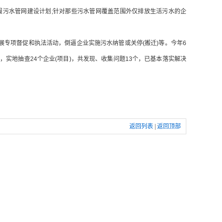
报污水管网建设计划;针对那些污水管网覆盖范围外仅排放生活污水的企
专项督促和执法活动，倒逼企业实施污水纳管或关停(搬迁)等。今年6
实地抽查24个企业(项目)，共发现、收集问题13个，已基本落实解决
返回列表
|
返回顶部