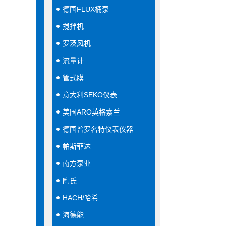
德国FLUX桶泵
搅拌机
罗茨风机
流量计
管式膜
意大利SEKO仪表
美国ARO英格索兰
德国普罗名特仪表仪器
帕斯菲达
南方泵业
陶氏
HACH/哈希
海德能