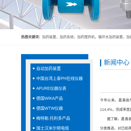
热搜关键词：
加药装置，加药系统，加药搅拌机，循环水加药装置，加药
新闻中心
自动加药装置
中国台湾上泰PH在线仪器
APURE仪器仪表
德国WIKA产品
今年以来，嘉善县
德国WTW仪器
114.4%，完成率
梅特勒.托利多产品
据了解，嘉善县将
瑞士汉米尔顿电极
分类推进。对已经具