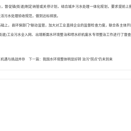
业，督促镇(街道)制定纳管或关停计划，结合城乡污水处理一体化规划，要求提前上
生活污水处理验收规范，做到达标排放。
上，县环保部门*联动监管，加大对工业直排企业的监督检查力度，联合各主体开展
街道)工业污水全入网、出境断面水环境整治和喷水织机废水专项整治工作进行了督查，
工机遇与挑战并存
下一篇：
我国水环境整体明显好转 治污“拐点”仍未到来