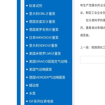
标准试剂
有生产性废水的企
业，制定工业企业
意大利OBL计量泵
在分类科学的基础
德国安度实计量泵
月，嘉善县对各镇(
德国普罗名特计量泵
或答复。
日本NIKKISO计量泵
意大利SEKO计量泵
上一篇：
我国煤化
美国米顿罗LMI计量泵
美国GRACO固瑞克气动隔膜泵
美国气动隔膜泵
德国VERDER气动隔膜泵
蠕动泵
水泵
GF系列仪表电极