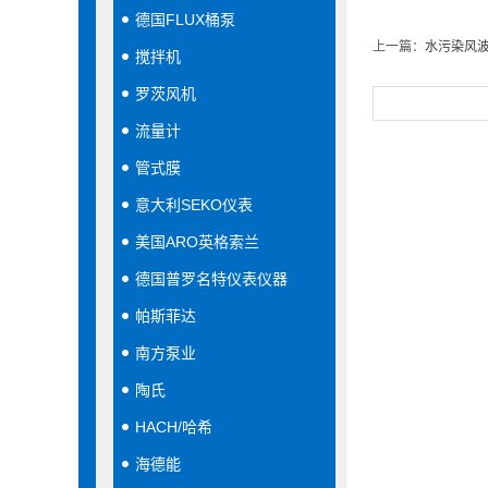
德国FLUX桶泵
上一篇：
水污染风波
搅拌机
罗茨风机
流量计
管式膜
意大利SEKO仪表
美国ARO英格索兰
德国普罗名特仪表仪器
帕斯菲达
南方泵业
陶氏
HACH/哈希
海德能