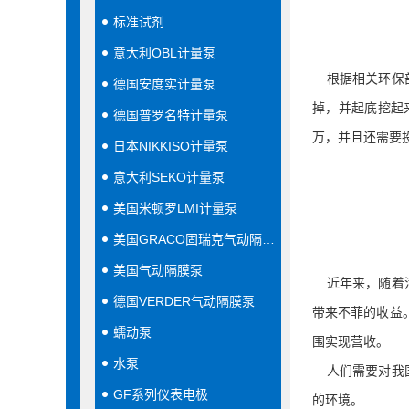
标准试剂
意大利OBL计量泵
根据相关环保部
德国安度实计量泵
掉，并起底挖起
德国普罗名特计量泵
万，并且还需要
日本NIKKISO计量泵
意大利SEKO计量泵
美国米顿罗LMI计量泵
美国GRACO固瑞克气动隔膜泵
美国气动隔膜泵
近年来，随着
德国VERDER气动隔膜泵
带来不菲的收益
蠕动泵
围实现营收。
水泵
人们需要对我国
GF系列仪表电极
的环境。