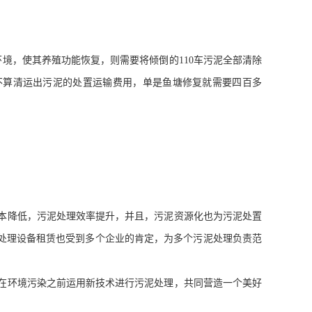
环境，使其养殖功能恢复，则需要将倾倒的
110
车污泥全部清除
不算清运出污泥的处置运输费用，单是鱼塘修复就需要四百多
本降低，污泥处理效率提升，并且，污泥资源化也为污泥处置
处理设备租赁也受到多个企业的肯定，为多个污泥处理负责范
在环境污染之前运用新技术进行污泥处理，共同营造一个美好