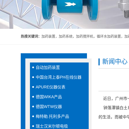
热搜关键词：
加药装置，加药系统，加药搅拌机，循环水加药装置，加药
新闻中心
自动加药装置
中国台湾上泰PH在线仪器
APURE仪器仪表
德国WIKA产品
近日，广州市一
德国WTW仪器
钟落潭镇白土村
梅特勒.托利多产品
的生活，而被中
瑞士汉米尔顿电极