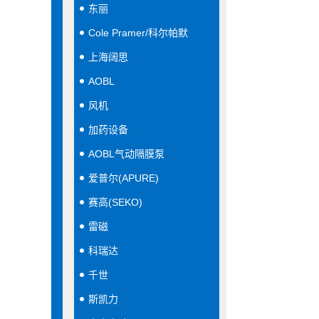
东丽
Cole Pramer/科尔帕默
上海阔思
AOBL
风机
加药设备
AOBL气动隔膜泵
爱普尔(APURE)
赛高(SEKO)
雷磁
科瑞达
千世
斯凯力