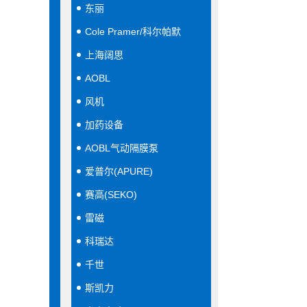
东丽
Cole Pramer/科尔帕默
上海阔思
AOBL
风机
加药设备
AOBL气动隔膜泵
爱普尔(APURE)
赛高(SEKO)
雷磁
科瑞达
千世
斯凯力