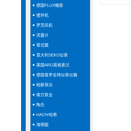
德国FLUX桶泵
搅拌机
罗茨风机
流量计
管式膜
意大利SEKO仪表
美国ARO英格索兰
德国普罗名特仪表仪器
帕斯菲达
南方泵业
陶氏
HACH/哈希
海德能