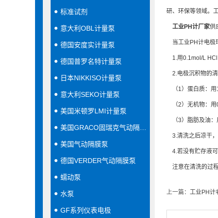
标准试剂
研、环保等领域。工
工业PH计厂家
供
意大利OBL计量泵
当工业PH计电极
德国安度实计量泵
1.用0.1mol/L
德国普罗名特计量泵
2.电极沉积物的
日本NIKKISO计量泵
（1）蛋白质：用1%
意大利SEKO计量泵
（2）无机物：用0.
美国米顿罗LMI计量泵
（3）脂肪及油：
美国GRACO固瑞克气动隔膜泵
3.清洗之后凉干，
美国气动隔膜泵
4.若没有贮存液可在
德国VERDER气动隔膜泵
注意在清洗的过程
蠕动泵
上一篇：
工业PH计
水泵
GF系列仪表电极