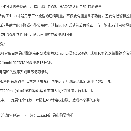
业PH计也是食品厂、饮用水厂办QS、HACCP认证中的*检验设备。
应的工业pH计是用于工业流程的连续测量，不仅要有测量显示功能，还要有报警和控
玷污导致性能下降或不能使用时，请按以下方式清洗后再校正，有可能使ph计电极得
 HCl 或HNO浸泡半小时，然后再用贮存液浸泡1小时。
清洗：
胃蛋白酶的盐酸溶液(HCl浓度为0.1mol/L)浸泡15分钟，或用10%的次氯酸钠溶液
1mol/L的EDTA溶液浸泡15分钟。
用温和的洗涤剂或甲醇溶液清洗。
检查内充液的量(若太少请填充)，再把ph计电极放入贮存液中至少1小时。
200mL(pH=7缓冲溶液)溶液中加入1gKCl摇匀后暂时使用。
中，一定要轻拿轻放！以防把PH计电极打破，造成不必要的麻烦！
老化如何解决
下一篇：
工业pH计的选购要慎重