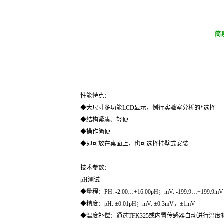
简易
性能特点：
◆大尺寸多功能LCD显示，例行实验室分析的*选择
◆结构紧凑、轻便
◆操作简便
◆即可放在桌面上，也可选择挂壁式安装
技术参数：
pH测试
◆量程：PH: -2.00…+16.00pH；mV: -199.9…+199.9m
◆精度：pH: ±0.01pH；mV: ±0.3mV，±1mV
◆温度补偿：通过TFK325或内置传感器自动进行温度补偿(