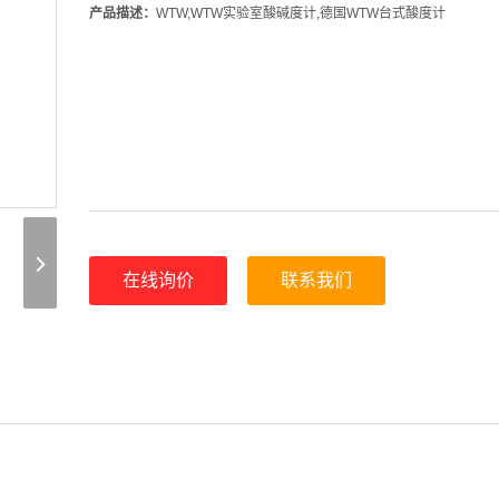
产品描述：
WTW,WTW实验室酸碱度计,德国WTW台式酸度计
在线询价
联系我们