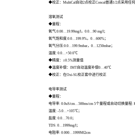
◆校正：MultiCal自动2点校正Concal普通1/2点采
溶氧测试
◆量程：
氧气:0.00…19.99mg/l，0.0…90 mg/l；
氧气饱和度:0.0…199.9%，0…600%；
氧气分压:0.0…199.9mbar，0…1250mbar；
温度: 0.0…+50.0℃
◆精度：±0.5%测量值
◆温度补偿：IMT自动温度补偿0…40℃
◆校正：在Oxi-SL校正套中进行校正
电导率测试
◆量程：
电导率: 0.0uS/cm…500ms/cm 5个量程或自动切换量程: K=0.01
温度: -5.0…+105℃；
盐度: 0.0…70.0；
TDS: 0…1999mg/l；
电阻率: 0.000…1999MΩcm