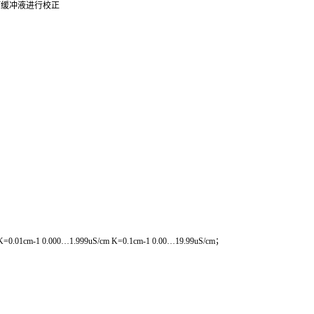
用任何缓冲液进行校正
cm-1 0.000…1.999uS/cm K=0.1cm-1 0.00…19.99uS/cm；