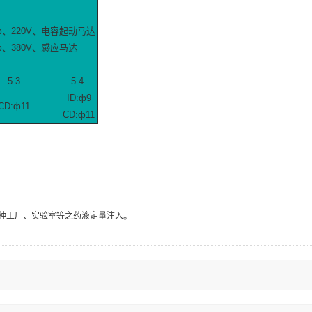
 1ф、220V、电容起动马达
3ф、380V、感应马达
5.3
5.4
ID:ф9
CD:ф11
CD:ф11
。
种工厂、实验室等之药液定量注入