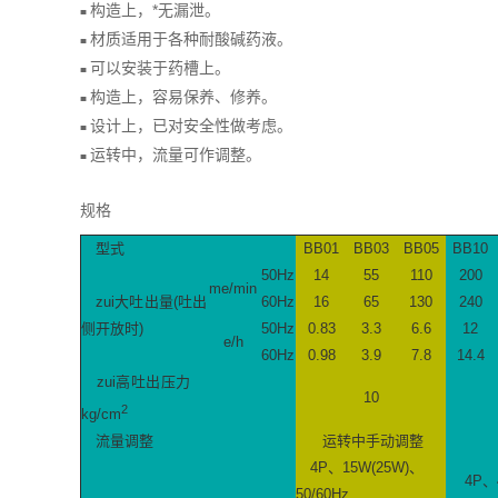
构造上，*无漏泄。
■
材质适用于各种耐酸碱药液。
■
可以安装于药槽上。
■
构造上，容易保养、修养。
■
设计上，已对安全性做考虑。
■
运转中，流量可作调整。
■
规格
型式
BB01
BB03
BB05
BB10
50Hz
14
55
110
200
mе/min
zui大吐出量(吐出
60Hz
16
65
130
240
侧开放时)
50Hz
0.83
3.3
6.6
12
е/h
60Hz
0.98
3.9
7.8
14.4
zui高吐出压力
10
2
kg/cm
流量调整
运转中手动调整
4P、15W(25W)、
4P、
50/60Hz