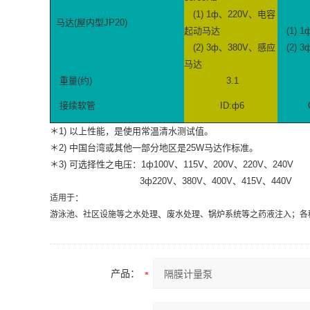
(1) 1ф、220V、电容
马达(屋内型JP20)
起动马达
(1)
(2) 3ф、380V、感应
(2) 
马达
重量(约)
3.1
接续软管
ID:ф6
＊1) 以上性能，是使用常温清水测试值。
＊2) 中国台湾或其他一部分地区是25W马达作标准。
＊3) 可选择性之电压：1ф100V、115V、200V、220V、240V
3ф220V、380V、400V、415V、440V
：
适用于
、
游泳池、社区设施等之水处理
废水处理、锅炉系统等之药液注入；各
产品：