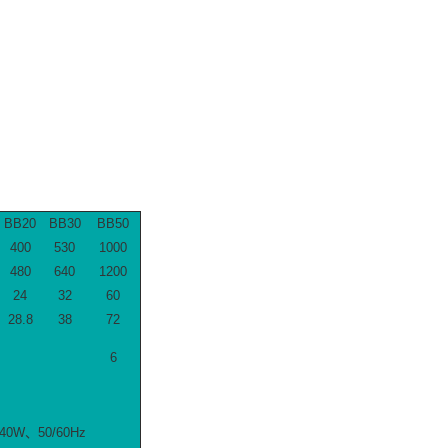
BB20
BB30
BB50
400
530
1000
480
640
1200
24
32
60
28.8
38
72
6
40W、50/60Hz