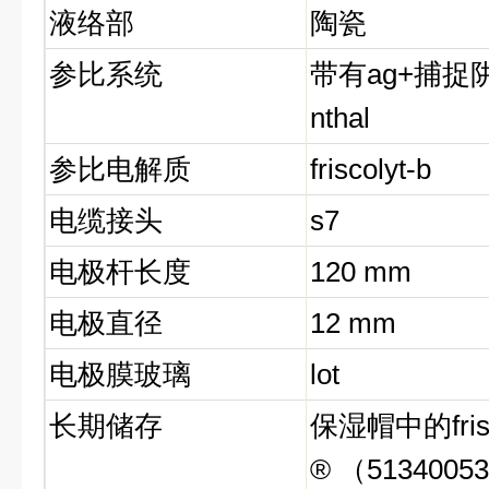
液络部
陶瓷
参比系统
带有
ag+
捕捉
nthal
参比电解质
friscolyt-b
电缆接头
s7
电极杆长度
120 mm
电极直径
12 mm
电极膜玻璃
lot
长期储存
保湿帽中的
fri
® （5134005