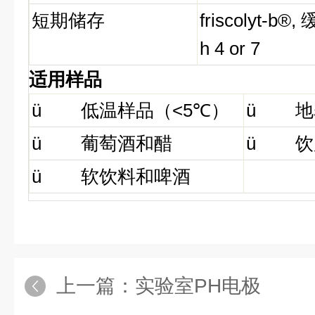
短期储存
friscolyt-b®,
h 4 or 7
适用样品
ü
低温样品（
<5℃
）
ü
地
ü
葡萄酒和醋
ü
饮
ü
软饮料和啤酒
上一篇：
实验室PH电极