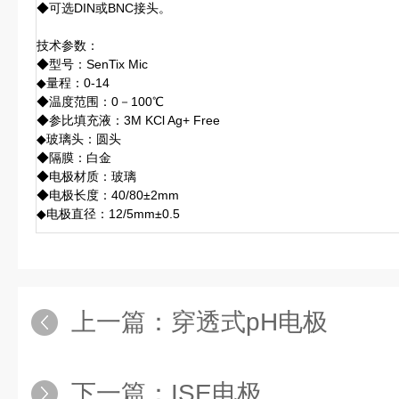
◆可选DIN或BNC接头。
技术参数：
◆型号：SenTix Mic
◆量程：0-14
◆温度范围：0－100℃
◆参比填充液：3M KCl Ag+ Free
◆玻璃头：圆头
◆隔膜：白金
◆电极材质：玻璃
◆电极长度：40/80±2mm
◆电极直径：12/5mm±0.5
上一篇：
穿透式pH电极
下一篇：
ISE电极