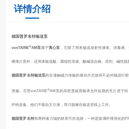
详情介绍
德国普罗名特输送泵
®
vonTAINE
AM泵
属于
离心泵
，它除了用来输送放射性液体、消毒液、
稀薄介质外，还用来输送酸、腐蚀性溶液、酸碱混合物、溶剂、碱性脱
德国普罗名特输送泵
的非接触磁力传输的驱动方式使得不必对轴进行密
®
泄漏。尽管vonTAINE
AM泵的高密度碳质轴承允许短期的无介质干
护的设备。他们不能自主引液，而只能够在输送管线上工作。
德国普罗名特
有两种液力端的材质可供选择：一种是玻璃纤维强化的PP