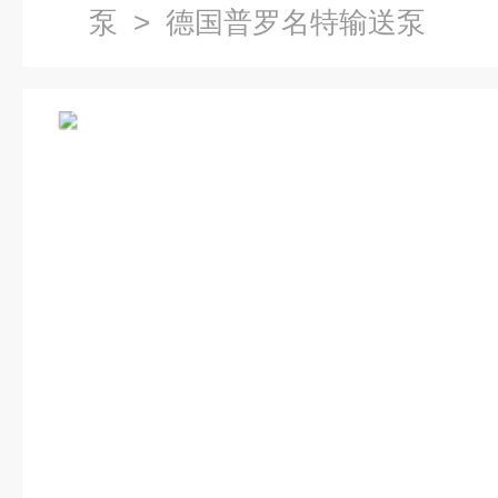
泵
> 德国普罗名特输送泵