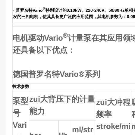
®
- 普罗名特Vario
特别设计的0.10kW、220-240V、50/6
发的三相电机，使其具备更广泛的应用范围，其电机参数为：0.09kW，2
®
电机驱动Vario
计量泵在其应用领
还具备以下优点：
德国普罗名特Vario®系列
技术参数
zui大背压下的计量
泵型
zui大冲程
能力
号
频率
Vari
stroke/mi
ml/str