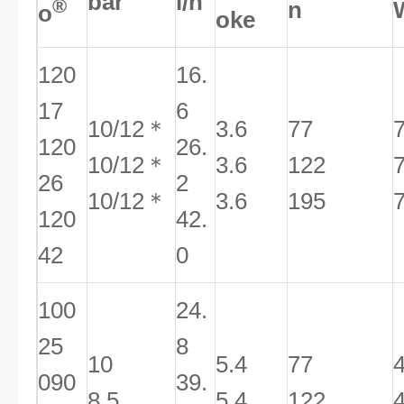
bar
l/h
®
n
o
oke
120
16.
17
6
10/12＊
3.6
77
120
26.
10/12＊
3.6
122
26
2
10/12＊
3.6
195
120
42.
42
0
100
24.
25
8
10
5.4
77
090
39.
8.5
5.4
122