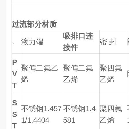
过流部分材质
吸排口连
.
液力端
密 封
接件
P
聚偏二氟乙
聚偏二氟
聚四氟
V
烯
乙烯
乙烯
T
S
不锈钢1.457
不锈钢1.4
聚四氟
S
1/1.4404
581
乙烯
T