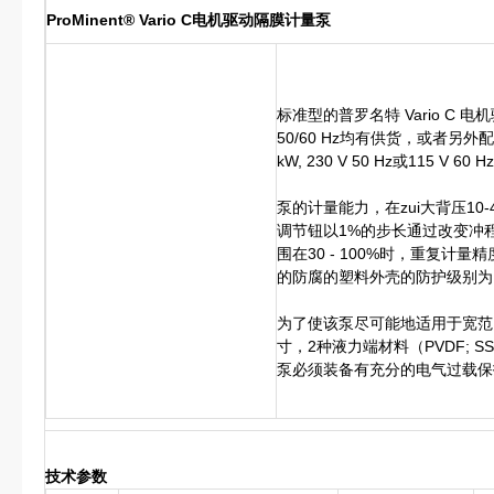
ProMinent® Vario C电机驱动隔膜计量泵
标准型的普罗名特 Vario C 电机驱
50/60 Hz均有供货，或者另
kW, 230 V 50 Hz或115 V 60 H
泵的计量能力，在zui大背压10-4
调节钮以1%的步长通过改变冲程
围在30 - 100%时，重复计量
的防腐的塑料外壳的防护级别为 I
为了使该泵尽可能地适用于宽范
寸，2种液力端材料（PVDF;
泵必须装备有充分的电气过载保
技术参数