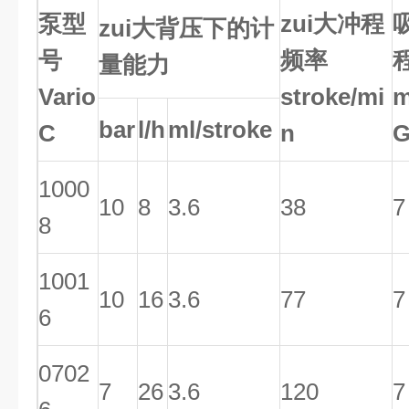
泵型
zui大冲程
zui大背压下的计
号
频率
量能力
Vario
stroke/mi
bar
l/h
ml/stroke
C
n
1000
10
8
3.6
38
7
8
1001
10
16
3.6
77
7
6
0702
7
26
3.6
120
7