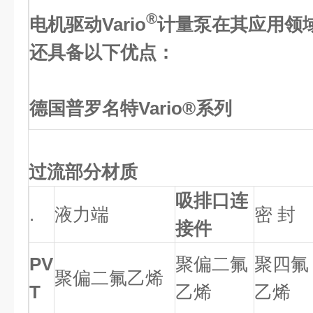
®
电机驱动Vario
计量泵在其应用领
还具备以下优点：
德国普罗名特Vario®系列
过流部分材质
吸排口连
.
液力端
密 封
接件
PV
聚偏二氟
聚四氟
聚偏二氟乙烯
T
乙烯
乙烯