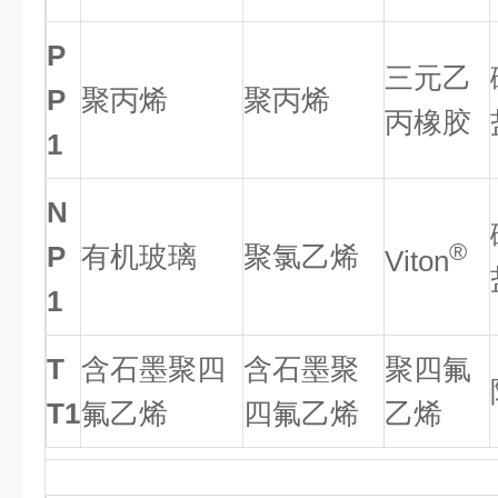
P
三元乙
P
聚丙烯
聚丙烯
丙橡胶
1
N
®
P
有机玻璃
聚氯乙烯
Viton
1
T
含石墨聚四
含石墨聚
聚四氟
T1
氟乙烯
四氟乙烯
乙烯