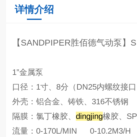
详情介绍
【SANDPIPER胜佰德气动泵】S
1”金属泵
口径：1
寸、8分
（
DN25内螺纹接口
外壳：铝合金、铸铁、316不锈钢
隔膜：氯丁橡胶、
dingjing
橡胶、S
流量：0-170L/MIN 0-10.2M3/H