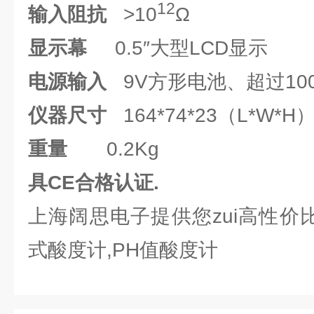
12
输入阻抗
>10
Ω
显示幕
0.5″大型LCD显示
电源输入
9V方形电池、超过10
仪器尺寸
164*74*23（L*W*H
重量
0.2Kg
具CE
合格认证.
上海阔思电子提供您zui高性价
式酸度计,PH值酸度计