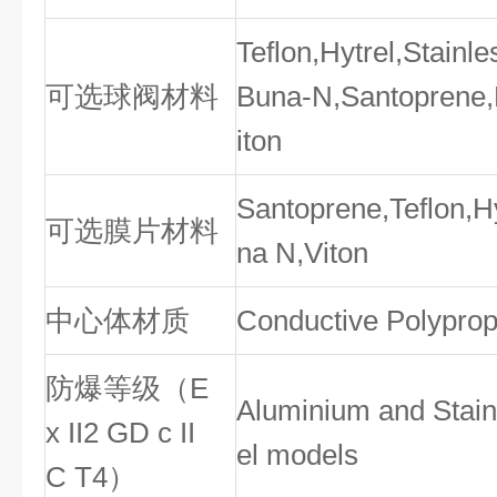
Teflon,Hytrel,Stainle
可选球阀材料
Buna-N,Santoprene,
iton
Santoprene,Teflon,H
可选膜片材料
na N,Viton
中心体材质
Conductive Polypro
防爆等级（E
Aluminium and Stain
x II2 GD c II
el models
C T4）