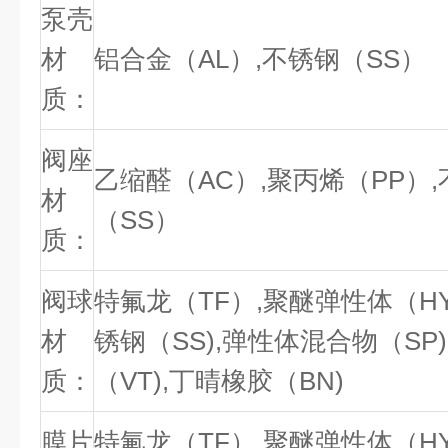
泵壳
材
铝合金（AL）
,
不锈钢（SS）
质：
阀座
乙缩醛（AC）,聚丙烯（PP）,
材
（SS）
质：
阀球
特氟龙（TF）,聚醚弹性体（HY
材
锈钢（SS),
弹性体混合物（SP)
质：
（VT),丁晴橡胶（BN)
膜片
特氟龙（TF）,聚醚弹性体（HY