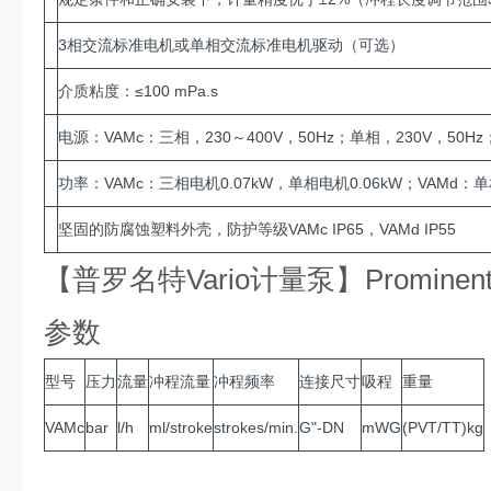
3相交流标准电机或单相交流标准电机驱动（可选）
介质粘度：≤100 mPa.s
电源：VAMc：三相，230～400V，50Hz；单相，230V，50Hz；V
功率：VAMc：三相电机0.07kW，单相电机0.06kW；VAMd：单
坚固的防腐蚀塑料外壳，防护等级VAMc IP65，VAMd IP55
【普罗名特Vario计量泵】Promin
参数
型号
压力
流量
冲程流量
冲程频率
连接尺寸
吸程
重量
VAMc
bar
l/h
ml/stroke
strokes/min.
G"-DN
mWG
(PVT/TT)kg