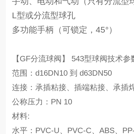
手动、电动和气动（只有分流型
L型或分流型球孔
多功能手柄（可锁定，45°）
【GF分流球阀】 543型球阀技术参
范围：
d16DN10
到
d63DN50
连接：
承插粘接、插端粘接、承插
公称压力：
PN 10
材料
:
水平：
PVC-U
、
PVC-C
、
ABS
、
PP