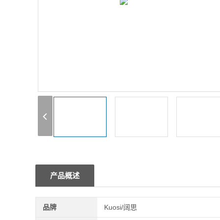
1
2
3
产品概述
品牌
Kuosi/阔思