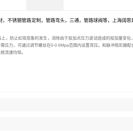
管材，不锈钢管路定制，管路弯头，三通，管路球阀等，上海阔思
路上，防止虹吸现象的发生，消除由于投加点压力波动造成的投加量变化
压力，可通过调节螺丝在0-0.6Mpa范围内设置背压。和脉冲阻尼器配
系统流速均恒。