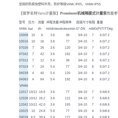
坚固的防腐蚀塑料外壳，防护等级VAMc IP65，VAMd IP55
【普罗名特Vario计量泵】
Prominent机械隔膜式计量泵
性能参
型号
压力
流量
冲程流量
冲程频率
连接尺寸
吸程
重量
VAMc
bar
l/h
ml/stroke
strokes/min.
G"-DN
mWG
(PVT/TT)kg
10008
10
8
3.6
38
3/4-10
7
6.0/7.2
10016
10
16
3.6
77
3/4-10
7
6.0/7.2
07026
7
26
3.6
120
3/4-10
7
6.0/7.2
07042
7
42
3.6
192
3/4-10
7
6.0/7.2
07012
7
12
5.4
38
3/4-10
6
6.0/7.2
07024
7
24
5.4
77
3/4-10
6
6.0/7.2
04039
4
40
5.4
120
3/4-10
6
6.0/7.2
04063
4
64
5.4
192
3/4-10
6
6.0/7.2
VAMd
12017
10/12
16.6
3.6
77
3/4-10
7
6.6/8.6
12026
10/12
26.2
3.6
122
3/4-10
7
6.6/8.6
12042
10/12
42.0
3.6
195
3/4-10
7
6.6/8.6
10025
10
24.8
5.4
77
3/4-10
4
6.6/8.6
09039
8.5
39.4
5.4
122
3/4-10
4
6.6/8.6