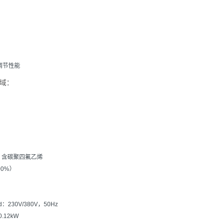
：
调节性能
域：
璃，含碳聚四氟乙烯
0%）
230V/380V，50Hz
.12kW