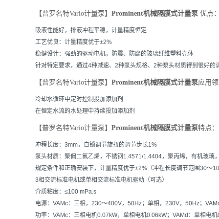
【普罗名特Vario计量泵】
Prominent机械隔膜式计量泵
优点
吸液性能好，排液冲程平稳，计量精度恒定
工艺优良：计量精度优于±2%
稳健设计：强劲的驱动电机，防震、防腐的玻璃纤维塑料壳体
针对特定要求，通过4种减速、2种泵头规格、2种泵头材质得到很好的
【普罗名特Vario计量泵】
Prominent机械隔膜式计量泵
应用领
冷却水循环中定时控制投加添加剂
在恒定水流的水处理中持续投加添加剂
【普罗名特Vario计量泵】
Prominent机械隔膜式计量泵
特点：
冲程长度：3mm，自锁调节旋扭的调节步长1%
泵头材质：聚偏二氟乙烯，不锈钢1.4571/1.4404，聚丙烯，有机玻
规定条件和正确安装下，计量精度优于±2%（冲程长度调节范围30～10
3相交流标准电机或单相交流标准电机驱动（可选）
介质粘度：≤100 mPa.s
电源：VAMc：三相，230～400V，50Hz；单相，230V，50Hz；VAMd：
功率：VAMc：三相电机0.07kW，单相电机0.06kW；VAMd：单相电机0