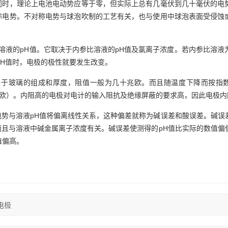
同时，理论上
电池电动势
应等于零，但实际上总有几毫伏到几十毫伏的电
称电势。不对称电势与球泡吹制的工艺有关，也与使用中球泡表面受侵蚀
pH
pH
溶液的
值。它取决于内参比溶液的
值及氯离子浓度。若内参比溶液
pH
值时，电极的极性就要发生改变。
决于玻璃的组成和厚度，阻值一般为几十兆欧。而且随温度下降而按指
欧）。内阻高的电极对电计的输入阻抗及绝缘屏蔽的要求高，因此电极内
pH
电势与溶液
值将偏离线性关系，这种偏差就称为碱误差和酸误差。碱误
pH
而且与溶液中碱金属离子浓度有关。碱误差使测得的
值比实际的数值偏
值偏高。