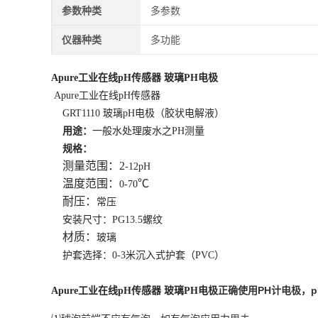
参数种类
多参数
仪器种类
多功能
Apure工业在线pH传感器 玻璃PH电极
Apure工业在线pH传感器
GRT1110 玻璃
pH电极（胶状电解液）
用途：
一般水处理废水之PH测量
规格：
测量范围：2
-12pH
温度范围：
℃
0-70
耐压：
常压
安装尺寸：PG13.5螺纹
材质：
玻璃
护套选择：0-3米沉入式护套（PVC）
PH
p
Apure工业在线pH传感器 玻璃PH电极
正确使用
计电极，