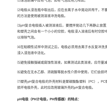
⑴
球泡前端不应有气泡，如有气泡应用力甩去。
⑵
电极从浸泡瓶中取出后，应在去离子水中晃动并甩干，不
的方法是使用被测溶液冲洗电极。
⑶pH
复合电极插入被测溶液后，要搅拌晃动几下再静止放置
和塑壳之间会有一个小小的空腔，电极浸入溶液后有时空腔
以排除气泡。
⑷
在粘稠性试样中测试之后，电极必须用去离子水反复冲洗
浸入浸泡液中活化。
⑸
避免接触强碱或腐蚀性溶液，如果测试此类溶液，应尽量
⑹
避免在无水乙醇、浓硫酸等脱水性介质中使用，它们会损
⑺
pH
PC
PC
塑壳
复合电极的外壳材料是
聚碳酸酯塑料（
），
pH
损坏电极外壳，此时应改用玻璃外壳的
复合电极。
pH
PH
PH
电极
（
计电极，
传感器）的特点
：