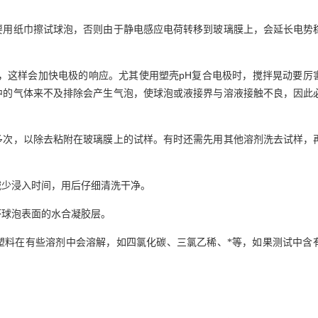
要用纸巾擦试球泡，否则由于静电感应电荷转移到玻璃膜上，会延长电势
pH
，这样会加快电极的响应。尤其使用塑壳
复合电极时，搅拌晃动要厉
中的气体来不及排除会产生气泡，使球泡或液接界与溶液接触不良，因此
多次，以除去粘附在玻璃膜上的试样。有时还需先用其他溶剂洗去试样，
减少浸入时间，用后仔细清洗干净。
坏球泡表面的水合凝胶层。
塑料在有些溶剂中会溶解，
如
四氯化碳
、三氯乙稀、*等，如果测试中含