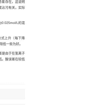
势差存在，这说明
或沾污有关，实际
0.025mol/L
为
的混
数式上升（每下降
阻低一些为好。
差是由于在氢离子
低。酸误差在较低