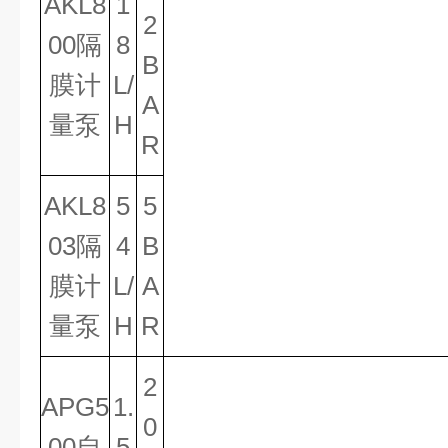
AKL8
1
2
00隔
8
B
膜计
L/
A
量泵
H
R
AKL8
5
5
03隔
4
B
膜计
L/
A
量泵
H
R
2
APG5
1.
0
00自
5