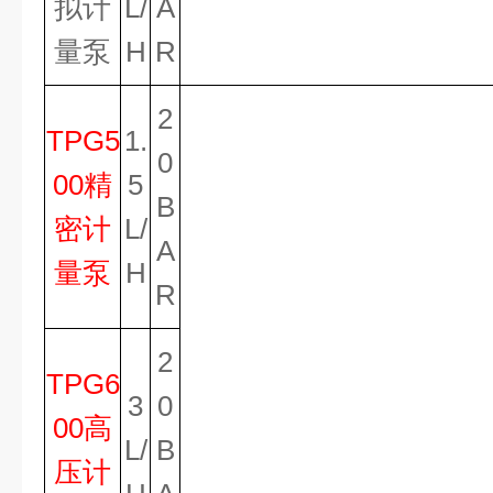
拟计
L/
A
量泵
H
R
2
TPG5
1.
0
00精
5
B
密计
L/
A
量泵
H
R
2
TPG6
3
0
00高
L/
B
压计