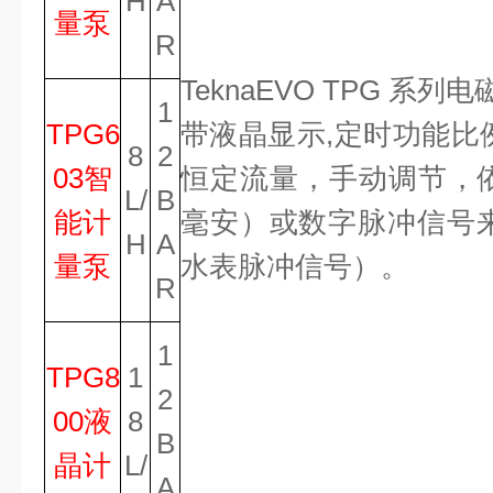
H
A
量泵
R
TeknaEVO TPG 系
1
TPG6
带液晶显示,定时功能比
8
2
03智
恒定流量，手动调节，依
L/
B
能计
毫安）或数字脉冲信号
H
A
量泵
水表脉冲信号）。
R
1
TPG8
1
2
00液
8
B
晶计
L/
A