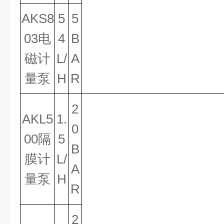
AKS8
5
5
03电
4
B
磁计
L/
A
量泵
H
R
2
AKL5
1.
0
00隔
5
B
膜计
L/
A
量泵
H
R
2