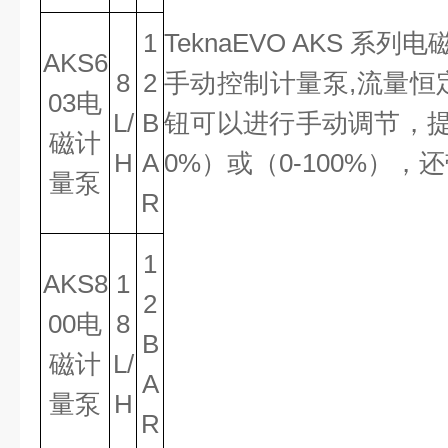
1
TeknaEVO AKS 系
AKS6
8
2
手动控制计量泵,流量恒
03电
L/
B
钮可以进行手动调节，提
磁计
H
A
0%）或（0-100%）
量泵
R
1
AKS8
1
2
00电
8
B
磁计
L/
A
量泵
H
R