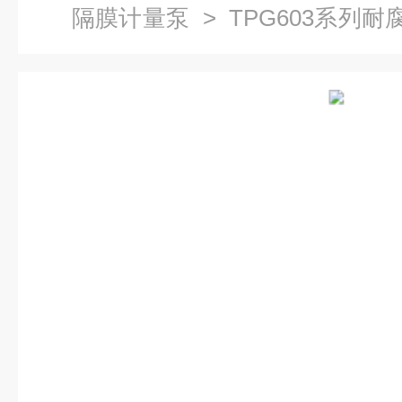
隔膜计量泵
> TPG603系列
泵-数字显式4-20mA