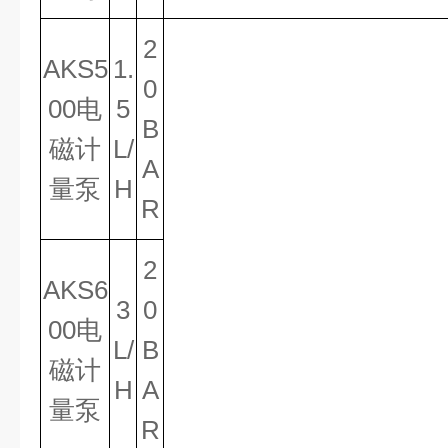
2
AKS5
1.
0
00电
5
B
磁计
L/
A
量泵
H
R
2
AKS6
3
0
00电
L/
B
磁计
H
A
量泵
R