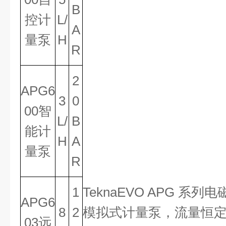
B
控计
L/
A
量泵
H
R
2
APG6
3
0
00智
L/
B
能计
H
A
量泵
R
1
TeknaEVO APG 系
APG6
8
2
模拟式计量泵，流量恒
03远