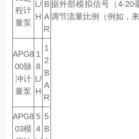
L/
B
据外部模拟信号（4-2
程计
H
A
调节流量比例（例如，
量泵
R
1
APG8
1
2
00脉
8
B
冲计
L/
A
量泵
H
R
APG8
5
5
03模
4
B