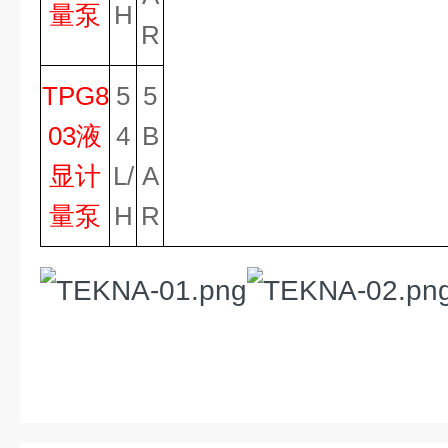
量泵
H
R
TPG8
5
5
03液
4
B
显计
L/
A
量泵
H
R