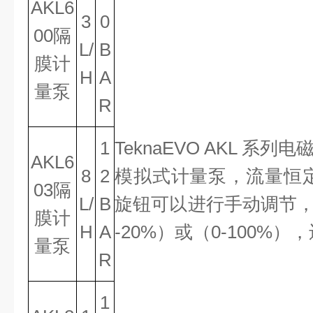
AKL6
3
0
00隔
L/
B
膜计
H
A
量泵
R
1
TeknaEVO AKL 系列
AKL6
8
2
模拟式计量泵，流量恒
03隔
L/
B
旋钮可以进行手动调节，
膜计
H
A
-20%）或（0-100%
量泵
R
1