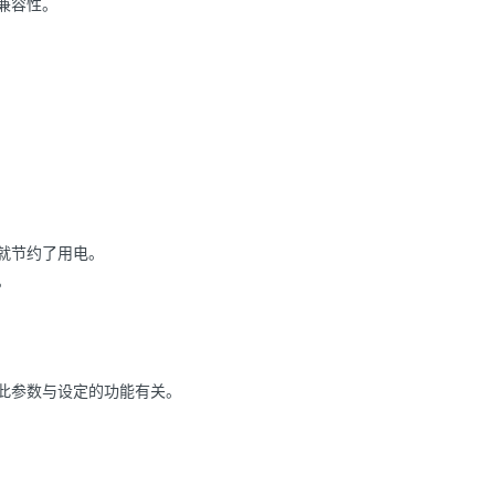
兼容性。
就节约了用电。
。
此参数与设定的功能有关。