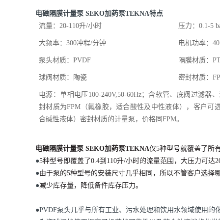
电磁隔膜计量泵 SEKO加药泵TEKNA
特点
流量：20-110升/小时
压力：0.1-5 b
大频率：300冲程/分钟
电机功率：4
泵头材质：PVDF
隔膜材质：PT
球阀材质：陶瓷
密封材质：F
电源：单相电压100-240V,50-60Hz；含软管、底阀过
封材质为FPM（氟橡胶，适合酸性及中性液体），客户可选
合碱性液体）密封材质的计量泵，价格同FPM。
电磁隔膜计量泵 SEKO加药泵TEKNA
仅5种型号就覆盖了所
●
5种型号即覆盖了0.4到110升/小时的流量范围，大压力可达20
●
由于泵的5种型号的安装尺寸几乎相同，所以不管客户选择
●
减少库存量，降低备件库存压力。
●PVDF泵头几乎与所有工业、污水处理和饮用水领域使用的