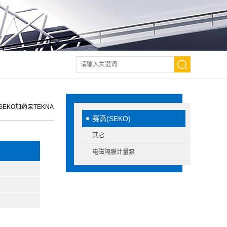
EKO加药泵TEKNA
赛高(SEKO)
其它
电磁隔膜计量泵