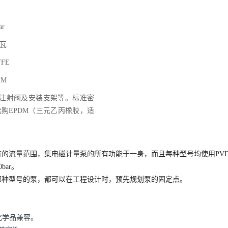
ar
0瓦
FE
PM
滤器、注射阀及安装支架等。标准密
购EPDM（三元乙丙橡胶，适
有的流量范围，集电磁计量泵的所有功能于一身，而且每
种型号均使用PV
bar。
哪种型号的泵，都可以在工程设计时，预先规划泵的固定点。
化学品兼容。