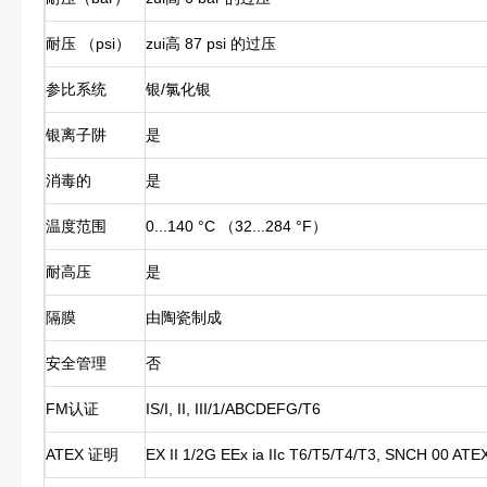
耐压 （psi）
zui高 87 psi 的过压
参比系统
银/氯化银
银离子阱
是
消毒的
是
温度范围
0...140 °C （32...284 °F）
耐高压
是
隔膜
由陶瓷制成
安全管理
否
FM认证
IS/I, II, III/1/ABCDEFG/T6
ATEX 证明
EX II 1/2G EEx ia IIc T6/T5/T4/T3, SNCH 00 AT