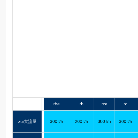
rbe
rb
rca
rc
zui大流量
300 l/h
200 l/h
300 l/h
300 l/h