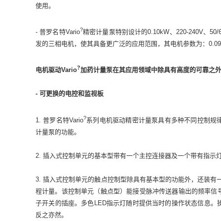
使用。
?
- 普罗名特Vario
精密计量泵特别设计的0.10kW、220-240V
发的三相电机，使其具备更广泛的应用范围，其电机参数为：0.09kW，2
?
电机驱动Vario
加药计量泵在其应用领域中除具有高度的可靠之
- 可更换的电控和监视板
?
1. 普罗名特Vario
系列电机驱动精密计量泵具有多种不同控制规
计量泵的功能。
2. 插入式控制单元的基本型带有一个主控连接器及一个带有指示
3. 插入式控制单元的触点控制型除具有基本型的功能外，还装有
程计量。该控制单元（触点型）能接受脉冲传送器输出的频率信
子开关的插座。多色LED指示灯随时提供当时的操作状态信息。
反之亦然。