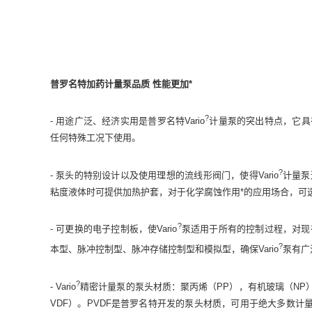
普罗名特加药计量泵品质 性能更加*
?
- 用途广泛、经济实用是普罗名特Vario
计量泵的突出特点，它具
任何特殊工况下使用。
?
- 泵头的特别设计以及使用理想的流线形阀门，使得Vario
计量泵
粘度液体时可提供加热护套，对于化学腐蚀作用*的应用场合，可选
?
- 可更换的电子控制板，使Vario
泵适用于所有的控制过程，对现
?
本型、脉冲控制型、脉冲存储控制型和模拟型，确保Vario
泵有广
?
- Vario
精密计量泵的泵头材质：聚丙烯（PP），有机玻璃（NP）
VDF）。PVDF是普罗名特开发的泵头材质，可用于绝大多数计