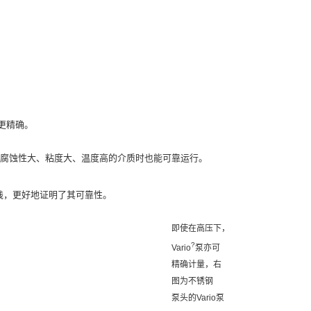
更精确。
送腐蚀性大、粘度大、温度高的介质时也能可靠运行。
践，更好地证明了其可靠性。
即使在高压下，
?
Vario
泵亦可
精确计量，右
图为不锈钢
泵头的Vario泵