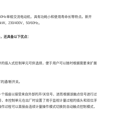
、50/60Hz单相交流电动机，具有功耗小和使用寿命长等特点。新开
30/400V，50/60Hz。
外，还具备以下优点：
律的插入式控制单元可供选择，便于用户可以随时根据需要来扩展
灯的通/断开关。
一个插座以接受来自外部的开/关信号，进而根据该触点信号进行过
号，本控制单元在出厂时设置了用于监视计量过程的插头和双位浮
操作过程可以直接由连续计量操作模式切换到自动触点控制模式，