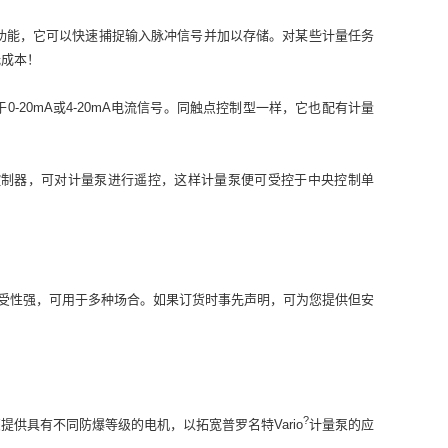
忆功能，它可以快速捕捉输入脉冲信号并加以存储。对某些计量任务
低成本！
-20mA或4-20mA电流信号。同触点控制型一样，它也配有计量
或比例控制器，可对计量泵进行遥控，这样计量泵便可受控于中央控制单
耐受性强，可用于多种场合。如果订货时事先声明，可为您提供但安
?
供具有不同防爆等级的电机，以拓宽普罗名特Vario
计量泵的应