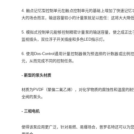
4. 触点记忆型控制单元在触点控制单元的基础上增加了快速记
大的场合而言，输送容量较小的计量泵就足以胜任：这将大大降
5. 模拟式控制单元能够控制精密计量泵的输送容量，使之成正比于0
监视插头，双位浮子开关插座和多色LED指示灯。
6. 使用Dos-Control通用计量控制器做为预选择的计数器
元，从而完成不同的控制任务。
- 新型的泵头材质
材质为PVDF（聚偏二氟乙烯），对化学物质的腐蚀性和温度的
全阀的泵头。
- 三相电机
使得该泵应用更广泛，针对易燃、易爆场合，普罗名特还可以为您提