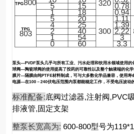
800
320
TPG
5
15
0.78
1
18
0.94
5
20
1.11
4
25
1.39
TPG
2
40
300
2.22
803
1
54
3
0
60
3.3
泵头—PVDF泵头几乎与所有工业、污水处理和饮用水领域使用的
球阀—陶瓷球阀的使用提高了投药的可靠性以及整个触液端的化学
膜片—隔膜由纯PTFE材料制成，可与大多数化学品兼容，使用寿
电源—在100－240伏电压范围内泵都能稳定工作，不受电压波动
标准配备:
底阀过滤器
,
注射阀
,PVC
排液管
,
固定支架
整泵长宽高为:
600-800
型号为
119*