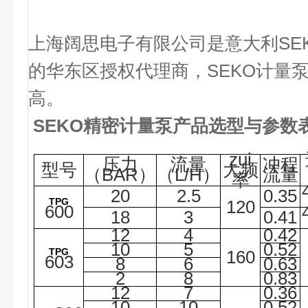
上海阔思电子有限公司是意大利SE
的华东区授权代理商，SEKO计量
高。
SEKO精密计量泵
产品选型与参数表
zui
压力
流量
冲程
型号
大频
（BAR）
（L/H）
流量
率
20
2.5
0.35
TPG
120
600
18
3
0.41
12
4
0.42
10
5
0.52
TPG
160
603
8
6
0.63
2
8
0.83
12
7
0.36
10
10
0.52