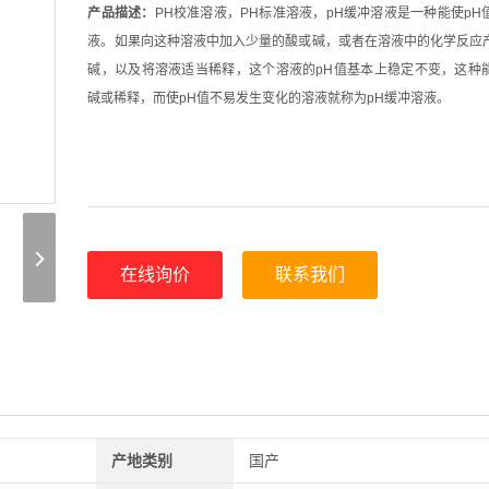
产品描述：
PH校准溶液，PH标准溶液，pH缓冲溶液是一种能使pH
液。如果向这种溶液中加入少量的酸或碱，或者在溶液中的化学反应
碱，以及将溶液适当稀释，这个溶液的pH值基本上稳定不变，这种
碱或稀释，而使pH值不易发生变化的溶液就称为pH缓冲溶液。
在线询价
联系我们
产地类别
国产