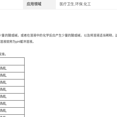
应用领域
医疗卫生,环保,化工
入少量的酸或碱，或者在溶液中的化学反应产生少量的酸或碱，以及将溶液适当稀释，
溶液就称为pH缓冲溶液。
校准。
00ML
00ML
00ML
00ML
00ML
00ML
00ML