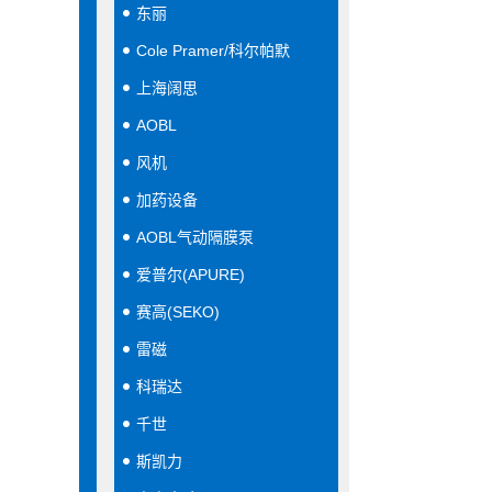
东丽
Cole Pramer/科尔帕默
上海阔思
AOBL
风机
加药设备
AOBL气动隔膜泵
爱普尔(APURE)
赛高(SEKO)
雷磁
科瑞达
千世
斯凯力