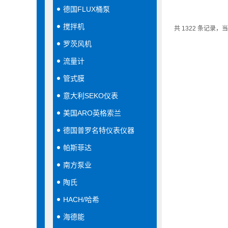
德国FLUX桶泵
搅拌机
共 1322 条记录，当前
罗茨风机
流量计
管式膜
意大利SEKO仪表
美国ARO英格索兰
德国普罗名特仪表仪器
帕斯菲达
南方泵业
陶氏
HACH/哈希
海德能