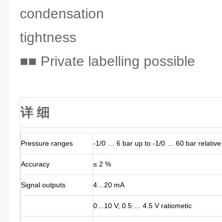
condensation
tightness
■■ Private labelling possible
详 细
Pressure ranges
-1/0 … 6 bar up to -1/0 … 60 bar relative
Accuracy
≤ 2 %
Signal outputs
4…20 mA
0…10 V; 0.5 … 4.5 V ratiometic