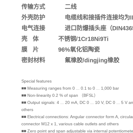
传输方式
二线
外壳防护
电缆线和接插件连接均为
电气连接
进口防爆插头座（
DIN436
壳
体
不锈钢
/1Cr18Ni9Ti
膜
片
96%
氧化铝陶瓷
密封材料
氟橡胶
/
dingjing橡胶
Special features
■■ Measuring ranges from 0 ... 0.1 to 0 ... 1,000 bar
■■ Non-linearity 0.2 % of span （BFSL）
■■ Output signals: 4 ... 20 mA, DC 0 ... 10 V, DC 0 ... 5 V a
others
■■ Electrical connections: Angular connector form A, circula
connector M12 x 1, various cable outlets and others
■■ Zero point and span adjustable via internal potentiomete