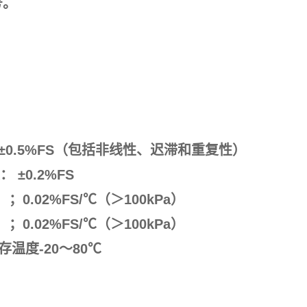
号。
±
0.5%FS（
包括非线性、迟滞和重复性
）
大：
±
0.2%FS
a）
；
0.02%FS/
℃
（
＞
100kPa）
a）
；
0.02%FS/
℃
（
＞
100kPa）
贮存温度
-20
～
80
℃