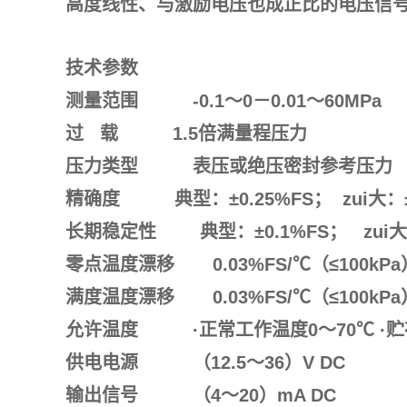
高度线性、与激励电压也成正比的电压信
技术参数
测量范围
-0.1
～
0
－
0.01
～
60MPa
过
载
1.5
倍满量程压力
压力类型
表压或绝压密封参考压力
精
确
度
典型：±
0.25%FS
；
zui大：
长期稳定性
典型：
±
0.1%FS
；
zui
零点温度漂移
0.03%FS/
℃
（
≤
100kP
满度温度漂移
0.03%FS/
℃
（
≤
100kP
允许温度
·正常工作温度
0
～
70
℃
·
供电电源
（12.5
～
36）V DC
输出信号
（4
～
20）mA DC