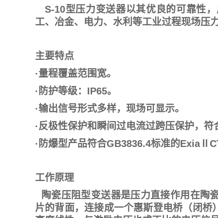
S-10
型压力变送器以其优良的可靠性，
工、冶金、电力、水利等工业过程现场压
主要特点
·量程覆盖范围宽。
·防护等级：
IP65
。
·输出信号形式多样，现场可显示。
·反极性保护和瞬间过电流过跨压保护，符
·防爆型产品符合
GB3836.4
标准的
Exia
Ⅱ
C
工作原理
陶瓷压阻型变送器是压力直接作用在陶
片的背面，连接成一个惠斯登电桥（闭桥