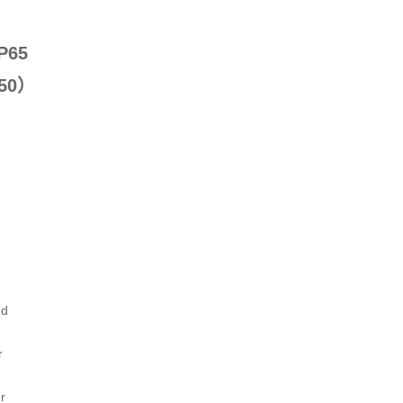
IP65
50
）
nd
r
r