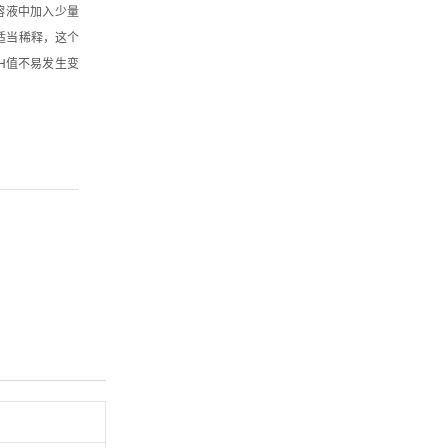
溶液中加入少量
适当稀释，这个
H值不易发生变