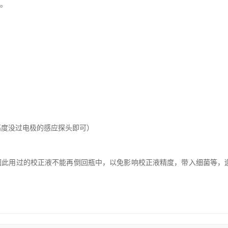
度。
高度没过电极的感应探头即可）
，因此用过的校正液不能再倒回瓶中，以免影响校正液精度，带入细菌等，