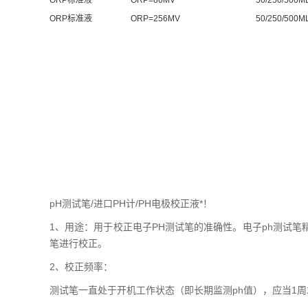
ORP标准液
ORP=86MV
50/250/500M
ORP标准液
ORP=256MV
50/250/500M
pH测试笔/进口PH计/PH电极校正液*！
1、用途：用于校正电子PH测试笔的准确性。电子ph测试
笔进行校正。
2、校正频率：
测试笔一直处于开机工作状态（即长期监测ph值），应当1周