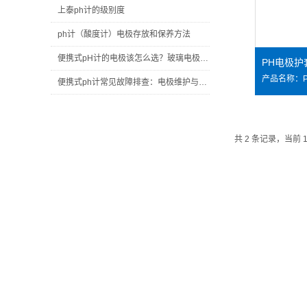
上泰ph计的级别度
ph计（酸度计）电极存放和保养方法
便携式pH计的电极该怎么选？玻璃电极和复合电极差在哪？
便携式ph计常见故障排查：电极维护与保养延长仪器使用寿命实用技巧
共 2 条记录，当前 