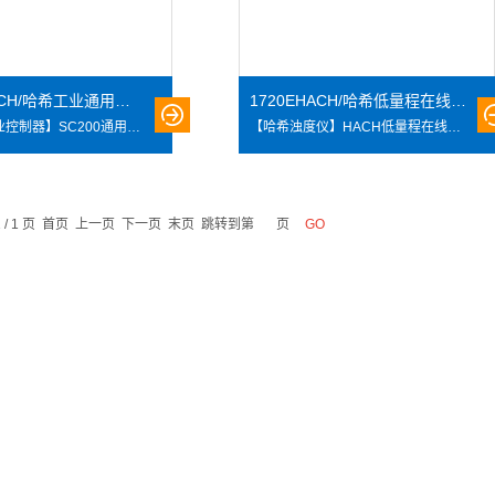
SC200HACH/哈希工业通用型数字控制器
1720EHACH/哈希低量程在线浊度仪
【HACH工业控制器】SC200通用型数字控制器 sc200 通用型控制器可以实现一台控制器适用于多种传感器，是目前市场上通用性强的控制器。全新的SC200通用型数字控制器可单独使用，也可同时连接数字和模拟传感器，还可与GLI公司的pH、电导率、溶解氧和流量传感器一起使用。操作简便，结果准确。
【哈希浊度仪】HACH低量程在线浊度仪1720E 哈希1720E在线浊度仪介绍 典型应用： 在线浊度仪可使用在不同地方的过滤装置上测量原水或纯净水的浊度。哈希1720E低量程在线浊度仪可应用在自来水厂滤前、滤后、沉淀和出厂水的浊度监测；市政管网水质监测；工业过程水质监测，循环冷却水、活性碳过滤器出水、膜过滤出水等。
1 / 1 页 首页 上一页 下一页 末页 跳转到第
页