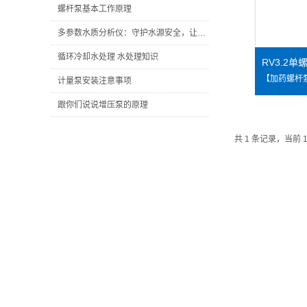
螺杆泵基本工作原理
多参数水质分析仪：守护水源安全，让清澈流淌在每一刻！
循环冷却水处理 水处理知识
RV3.2
计量泵安装注意事项
跟你们说说增压泵的原理
共 1 条记录，当前 