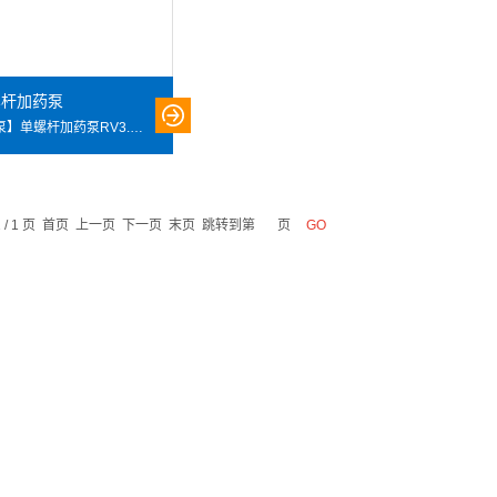
单螺杆加药泵
【加药螺杆泵】单螺杆加药泵RV3.2 流量：134L/H @转速400RPM 压力：6BAR 电机功率：0.55KW 三项380V电机 【加药螺杆泵】单螺杆加药泵RV3.2， AOBL单螺杆泵按照德国标准设计并采用德国新技术配件开发的一种新型内啮合回转式容积泵，具有效率高，自吸能力强，适用范围广等优点，可用此泵来输送各种难以输送的介质。
1 / 1 页 首页 上一页 下一页 末页 跳转到第
页