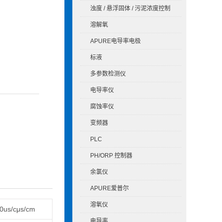
浊度 / 悬浮固体 / 污泥浓度控制
溶解氧
APURE电导率电极
标液
多参数检测仪
电导率仪
腐蚀率仪
变频器
PLC
PH/ORP 控制器
余氯仪
APURE爱普尔
溶氧仪
0us/cμs/cm
电导率