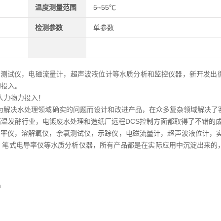
温度测量范围
5~55℃
检测参数
单参数
余氯测试仪，电磁流量计，超声波液位计等水质分析和监控仪器，新开发出
的投入。
人力物力投入！
，为解决水处理领域确实的问题而设计和改进产品，在众多复杂领域解决了
温发酵行业，电镀废水处理和造纸厂远程DCS控制方面都取得了不错的
电导率仪，溶解氧仪，余氯测试仪，示踪仪，电磁流量计，超声波液位计，实
，笔式电导率仪等水质分析仪器，所有产品都是在实际应用中沉淀出来的
m