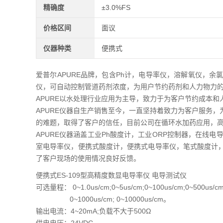
精确度
±3.0%FS
价格区间
面议
仪器种类
便携式
爱普尔APURE品牌，包含Ph计，电导率仪，溶解氧仪，
仪，可自动控制管道药剂浓度，为用户节约药剂和人力物力
APURE以水处理行业应用为主导，致力于为客户节约成本和
APURE仪器自生产销售至今，一直坚持着致力为客户服务
的难题，取得了客户的信任，目前公司在循环水加药应用，高
APURE仪器涵盖工业Ph酸度计，工业ORP控制器，在线
室电导率仪，便携式酸度计，便携式电导率仪，笔式酸度计
了客户现场的使用情况良好反馈。
便携式ES-109型高精度数显电导率仪 电导测试仪
可选量程： 0~1.0us/cm;0~5us/cm;0~100us/cm;0~500us/c
0~1000us/cm; 0~10000us/cm。
输出电流：4~20mA;负载不大于500Ω