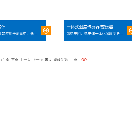
度计
一体式温度传感器/变送器
双金属温度计是应用于测量中、低温的现场检测仪表，可以用来直接测量气体和液体的温度。与玻璃水银温度计相比具有无汞、读数清晰、坚固耐用等优点。 对温度的测量是通过系统内部，由双金属材质制成的螺旋弹簧式双金属片对温度的传感来实现的。
带热电阻、热电偶一体化温度变送器是现场安装式温度变送单元。它由热电阻热电偶与温度变送器模块组成，采 用二线制方式，带有非线性校正电路，可直接测量工业过程中-150℃-400℃范围内德液体、气体介质和各种物 质的温度，将温度信号转变成与温度信号成线性的4-20mADC电流输出信号，送显示、调节记录仪表或计算机 进行集散控制。
1 / 1 页 首页 上一页 下一页 末页 跳转到第
页