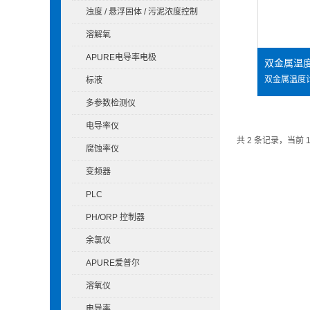
浊度 / 悬浮固体 / 污泥浓度控制
溶解氧
APURE电导率电极
双金属温
标液
多参数检测仪
电导率仪
共 2 条记录，当前 
腐蚀率仪
变频器
PLC
PH/ORP 控制器
余氯仪
APURE爱普尔
溶氧仪
电导率