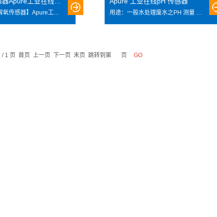
溶解氧传感器Apure工业在线溶氧电极 KB-208
Apure 工业在线pH 传感器
型号：【溶解氧传感器】Apure工业在线溶氧电极 KB-208
用途：一般水处理废水之PH 测量 规格： 测量范围：2-12pH 温度范围：0-70℃ 耐 压：常压 安装尺寸：上下3/4NPT 螺纹 材 质：PC 护套选择：0-3 米沉入式护套（PVC）
1 / 1 页 首页 上一页 下一页 末页 跳转到第
页