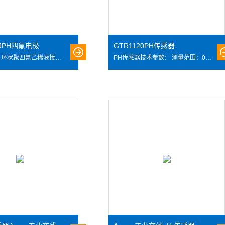
0JPH四氟电极
GTR1120PH传感器
PH四氟电极 环状聚四氟乙稀液接界，双液接参比电极，有效延长电极寿命。聚四氟乙烯外壳，cd防腐蚀环境专用。 无需补充KCI溶液。低阻抗敏感膜，响应快，热稳定性好，有良好的再现性 不易水解。0～14PH范围内呈线性电位值，，使用方便， 应用：各种工业过程、污水处理、中和反应、解毒（电镀）、水文监测、水处理 电路板、印染等。 技术参数 测量范围：0～14PH 适应温度：0～80℃ 响应时
PH传感器技术参数： 测量范围：0-14pH 温度范围：0-100℃ 耐压：0.6MP 液接界：陶瓷芯 参比电极：Ag/AgCl，固体电介质 尺寸：直径12*120、150、200、250、300mm