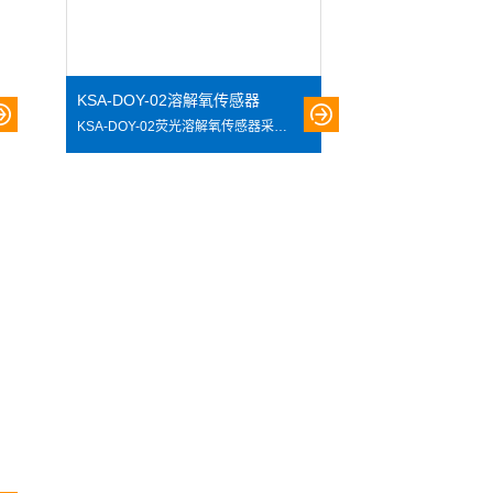
KSA-DOY-02溶解氧传感器
KSA-DOY-02荧光溶解氧传感器采用“动态荧光淬灭”原理来测量水中溶解。本传感器顶端的薄膜上覆盖了一层荧光材料，当发光二极管（LED）发出的蓝光照射在荧光材料时，荧光材料从应激态回到基态时会发射出荧光，荧光就是测试信号。溶解氧的浓度越高，荧光持续的时间越短，通过测试荧光的持续时间就可以测算溶解氧的浓度。内置温度、压力、自动补偿溶解氧数值。