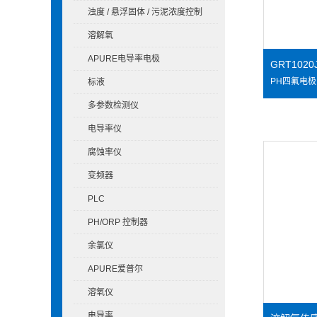
浊度 / 悬浮固体 / 污泥浓度控制
溶解氧
APURE电导率电极
GRT102
标液
多参数检测仪
电导率仪
腐蚀率仪
变频器
PLC
PH/ORP 控制器
余氯仪
APURE爱普尔
溶氧仪
电导率