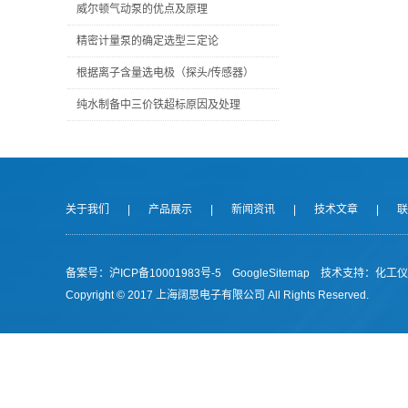
威尔顿气动泵的优点及原理
精密计量泵的确定选型三定论
根据离子含量选电极（探头/传感器）
纯水制备中三价铁超标原因及处理
关于我们
|
产品展示
|
新闻资讯
|
技术文章
|
联
备案号：沪ICP备10001983号-5
GoogleSitemap
技术支持：
化工仪
Copyright © 2017 上海阔思电子有限公司 All Rights Reserved.