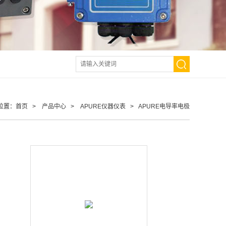
位置：
首页
>
产品中心
>
APURE仪器仪表
>
APURE电导率电极