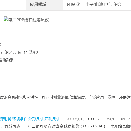
应用领域
环保,化工,电子/电池,电气,综合
选
（RS485 输出可选配）
通断频繁
高度的高智能化和灵活性，可同时测量溶氧
值和温度，广泛应用于发酵、环保
电源消耗
环境条件
外形尺寸
开孔尺寸
0—200.0ug/L，0.00—20.00mg/L
±1.0%F
出，负载可达 500Ω
三组可随意对应高低点报警 (3A/250 V AC)，
常开触点继