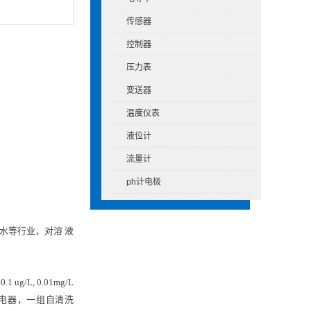
传感器
控制器
压力表
变送器
温度仪表
液位计
流量计
ph计电极
污水等行业，对溶
液
S
0.1 ug/L, 0.01mg/L
电器，一组自清洗