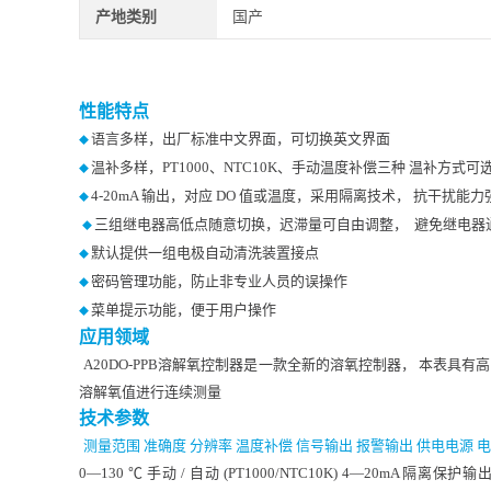
产地类别
国产
性能特点
语言多样，出厂标准中文界面，可切换英文界面
◆
温补多样，PT1000、NTC10K、手动温度补偿三种
温补方式可
◆
4-20mA 输出，对应 DO 值或温度，采用隔离技术，
抗干扰能力强
◆
三组继电器高低点随意切换，迟滞量可自由调整，
避免继电器
◆
默认提供一组电极自动清洗装置接点
◆
密码管理功能，防止非专业人员的误操作
◆
标准配置
菜单提示功能，便于用户操作
◆
应用领域
A20DO-PPB溶解氧控制器是一款全新的溶氧控制器，
本表具有
溶解氧值进行连续测量
技术参数
测量范围
准确度
分辨率
温度补偿
信号输出
报警输出
供电电源
0—130 ℃ 手动 / 自动 (PT1000/NTC10K)
4—20mA 隔离保护输