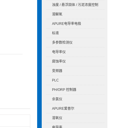
浊度 / 悬浮固体 / 污泥浓度控制
溶解氧
APURE电导率电极
标液
多参数检测仪
电导率仪
腐蚀率仪
变频器
PLC
PH/ORP 控制器
余氯仪
APURE爱普尔
溶氧仪
电导率