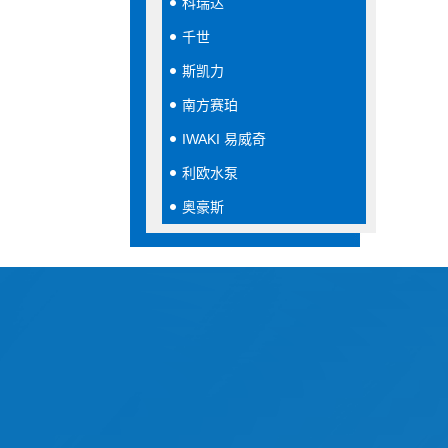
科瑞达
千世
斯凯力
南方赛珀
IWAKI 易威奇
利欧水泵
奥豪斯