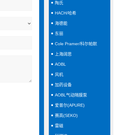
陶氏
HACH/哈希
海德能
东丽
Cole Pramer/科尔帕默
上海阔思
AOBL
风机
加药设备
AOBL气动隔膜泵
爱普尔(APURE)
赛高(SEKO)
雷磁