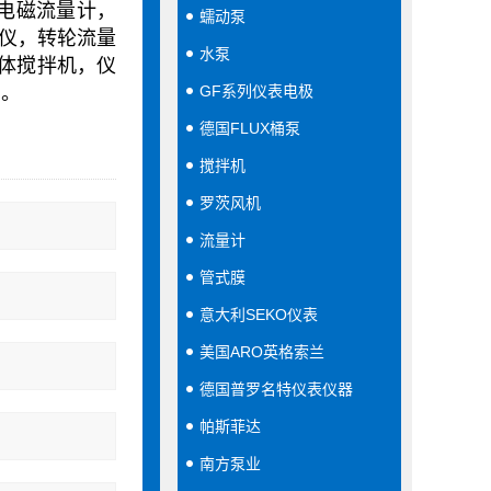
，电磁流量计，
蠕动泵
试仪，转轮流量
水泵
体搅拌机，仪
间。
GF系列仪表电极
德国FLUX桶泵
搅拌机
罗茨风机
流量计
管式膜
意大利SEKO仪表
美国ARO英格索兰
德国普罗名特仪表仪器
帕斯菲达
南方泵业