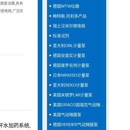
胺复合膜,具有
德国WTW仪器
降低电耗.广泛应
梅特勒.托利多产品
瑞士汉米尔顿电极
标准试剂
意大利OBL计量泵
德国安度实计量泵
德国普罗名特计量泵
日本NIKKISO计量泵
意大利SEKO计量泵
美国米顿罗LMI计量泵
美国GRACO固瑞克气动隔膜泵
美国气动隔膜泵
德国VERDER气动隔膜泵
环水加药系统,